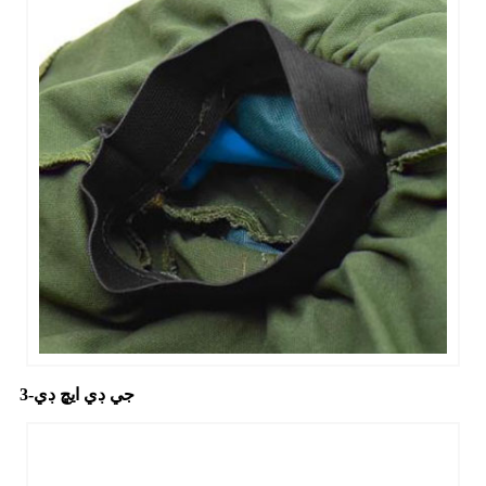
جي ڊي ايڇ ڊي-3