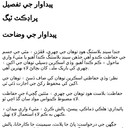
پيداوار جي تفصيل
پراڊڪٽ ٽيگ
پيداوار جي وضاحت
جنڊا سينڊ بلاسٽنگ هوڊ توهان جي چهري، ڦڦڙن ۽ مٿي جي جسم
جي حفاظت ڪندو آهي جڏهن سينڊ بلاسٽنگ ڪندا آهيو يا مٽيءَ واري
ماحول ۾ ڪم ڪندا آهيو. وڏي اسڪرين ڊسپلي توهان جي اکين ۽
چهري کي باریک ملبے کان بچائڻ لاءِ بهترين آهي.
نظر: وڏي حفاظتي اسڪرين توهان کي صاف ڏسڻ ۽ توهان جي
اکين کي محفوظ رکڻ جي اجازت ڏئي ٿي.
حفاظت: بلاسٽ هوڊ توهان جي چهري ۽ مٿئين ڳچيءَ جي حفاظت
لاءِ مضبوط ڪينواس مواد سان گڏ اچي ٿو.
پائيداري: هلڪي ڌماڪي، پيسڻ، پالش ڪرڻ ۽ مٽيءَ واري ميدان ۾
ڪنهن به ڪم لاءِ استعمال لاءِ ٺهيل.
جڳهن جي درخواست: ڀاڻ جا پلانٽ، سيمينٽ جا ڪارخانا، پالش