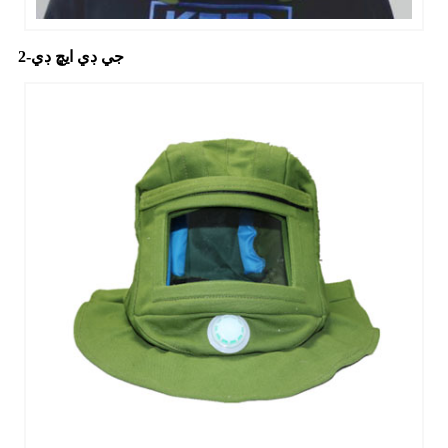
جي ڊي ايڇ ڊي-2