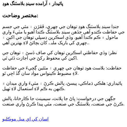
پائيدار ۽ آرامده سينڊ بلاسٽنگ هوڊ
مختصر وضاحت:
جنڊا سينڊ بلاسٽنگ هوڊ توهان جي چهري، ڦڦڙن ۽ مٿي جي جسم
جي حفاظت ڪندو آهي جڏهن سينڊ بلاسٽنگ ڪندا آهيو يا مٽيءَ واري
ماحول ۾ ڪم ڪندا آهيو. وڏي اسڪرين ڊسپلي توهان جي اکين ۽
.
چهري کي باریک ملبے کان بچائڻ لاءِ بهترين آهي.
نظر: وڏي حفاظتي اسڪرين توهان کي صاف ڏسڻ ۽ توهان جي
اکين کي محفوظ رکڻ جي اجازت ڏئي ٿي.
حفاظت: بلاسٽ هوڊ توهان جي چهري ۽ مٿئين ڳچيءَ جي حفاظت
لاءِ مضبوط ڪينواس مواد سان گڏ اچي ٿو.
پائيداري: هلڪي ڌماڪي، پيسڻ، پالش ڪرڻ ۽ مٽيءَ واري ميدان ۾
ڪنهن به ڪم لاءِ استعمال لاءِ ٺهيل.
جڳهن جي درخواست: ڀاڻ جا پلانٽ، سيمينٽ جا ڪارخانا، پالش
ڪرڻ جي صنعت، بلاسٽنگ جي صنعت، مٽي پيدا ڪرڻ واري صنعت.
اسان کي اي ميل موڪليو