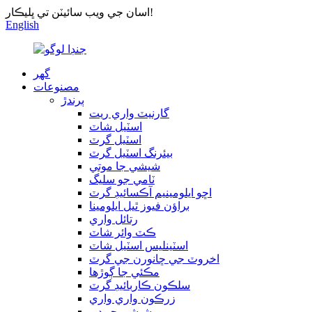
اسان جي ويب سائيٽن تي ڀليڪار!
English
گھر
مصنوعات
ٻرندڙ
گارنيٽ واري ريت
اسٽيل شاٽ
اسٽيل گرٽ
بيئرنگ اسٽيل گرٽ
شيشي جا موتي
ٽامي جو سليگ
اڇو ايلومينيم آڪسائيڊ گرٽ
براؤن فيوز ٿيل ايلومينا
رتائل واري
ڪٽ وائر شاٽ
اسٽينلیس اسٽيل شاٽ
اخروٽ جي ڇانورن جي گرٽ
مڪئي جا ڳوڙها
سلڪون ڪاربائيڊ گرٽ
زرڪون واري واري
شيشي جو دٻو