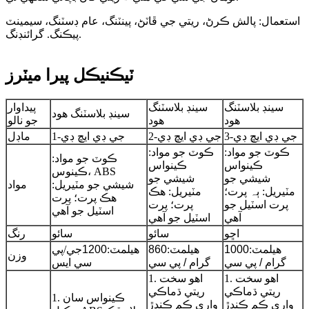
استعمال: پالش ڪرڻ، ريتي جي ڦاٽڻ، پينٽنگ، عام ڊسٽنگ، سيمينٽ
پيڪنگ. گرائنڊنگ.
ٽيڪنيڪل پيرا ميٽرز
سينڊ بلاسٽنگ
سينڊ بلاسٽنگ
پيداوار
سينڊ بلاسٽنگ هود
هود
هود
جو نالو
جي ڊي ايڇ ڊي-3
جي ڊي ايڇ ڊي-2
جي ڊي ايڇ ڊي-1
ماڊل
ڪوٽ جو مواد:
ڪوٽ جو مواد:
ڪوٽ جو مواد:
ڪينواس
ڪينواس
ڪينوس، ABS
شيشي جو
شيشي جو
شيشي جو مٽيريل:
مواد
مٽيريل: ٻہ پرت؛
مٽيريل: هڪ
هڪ پرت؛ پرت
پرت اسٽيل جو
پرت؛ پرت
اسٽيل جو آهي
آهي
اسٽيل جو آهي
اڇو
سائو
سائو
رنگ
هيلمٽ:
1000
هيلمٽ:
860
هيلمٽ:
1200
جي/پي
وزن
گرام / پي سي
گرام / پي سي
سي ايس
1. اهو سخت
1. اهو سخت
ريتي ڌماڪي
ريتي ڌماڪي
1. ڪينواس سان
واري ڪم ڪندڙ
واري ڪم ڪندڙ