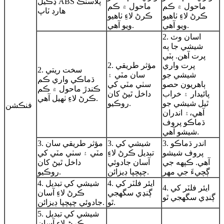
ڍڪيل ABS پلاسٽڪ
ماحول ۾ ڪم
ماحول ۾ ڪم
هارڊ ٽاپ
ڪرڻ لاءِ ٺاهيو
ڪرڻ لاءِ ٺاهيو
ويو آهي.
ويو آهي.
2. اسان وٽ
شيشي جا ٻه
پرت آهن. ٻٽي
پرت واري
2. مؤثر طريقي
2. سخت ريتي
شيشي جو
سان مٽي ۽
ڌماڪي واري ڪم
ٻاهريون حصو
سٺي مٽي کي
ڪندڙ ماحول ۾ ڪم
پائيدار ۽ خراب
داخل ٿيڻ کان
ڪرڻ لاءِ ٺهيل آهي.
ٿيل شيشي جو
روڪيو.
فنڪشن
آهي،
۽ اندران
ڌماڪو پروف
شيشو آهي.
3. اندر ڌماڪو
3. شيشي کي
3. مؤثر طريقي سان
پروف شيشو
تبديل ڪرڻ لاءِ
مٽي ۽ سٺي مٽي کي
آهي. ڪپهه جي
آسان جادوئي
داخل ٿيڻ کان
ڳچيءَ جي مهر
چپچپا ڊيزائن.
روڪيو.
4. ايئر فلٽر کي
4. شيشي کي تبديل
4. ايئر فلٽر کي
ڳنڍي سگھجي
ڪرڻ لاءِ آسان
ڳنڍي سگھجي ٿو
ٿو.
جادوئي چپچپا ڊيزائن.
5. شيشي کي تبديل
ڪرڻ لاءِ آسان