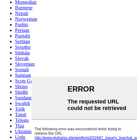
Mongolian
Burmese
Nepali
Norwegian
Pashto
Persian
Punjabi
Serbian
Sesotho
Sinhala
Slovak
Slovenian
Somali
Samoan
Scots Gaelic
Shona
Sindhi
Sundanese
Swahili
Tajik
Tamil
Telugu
Thai
Ukrainian
Urdu