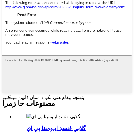
پنهنجو پيغام هتي لکو ۽ اسان ڏانهن موڪليو
مصنوعات جا زمرا
گلابي فنسڊ ايلومينا پي اي