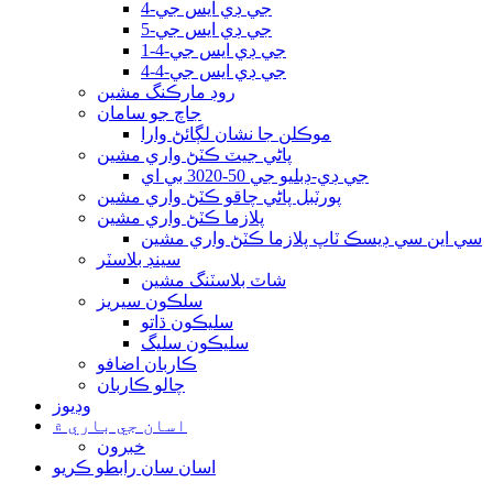
جي ڊي ايس جي-4
جي ڊي ايس جي-5
جي ڊي ايس جي-4-1
جي ڊي ايس جي-4-4
روڊ مارڪنگ مشين
جاچ جو سامان
موڪلن جا نشان لڳائڻ وارا
پاڻي جيٽ ڪٽڻ واري مشين
جي ڊي-ڊبليو جي 50-3020 بي اي
پورٽبل پاڻي چاقو ڪٽڻ واري مشين
پلازما ڪٽڻ واري مشين
سي اين سي ڊيسڪ ٽاپ پلازما ڪٽڻ واري مشين
سينڊ بلاسٽر
شاٽ بلاسٽنگ مشين
سلڪون سيريز
سليڪون ڌاتو
سليڪون سليگ
ڪاربان اضافو
چالو ڪاربان
وڊيوز
اسان جي باري ۾
خبرون
اسان سان رابطو ڪريو