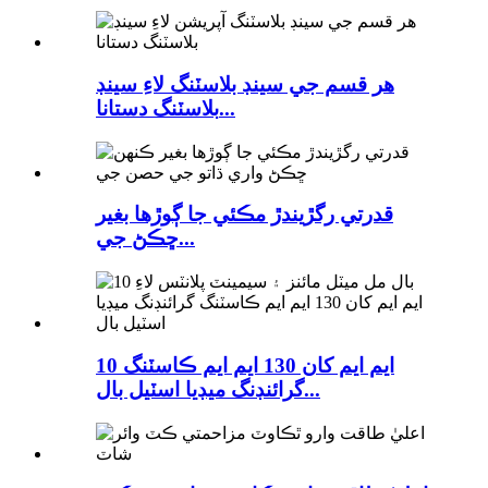
هر قسم جي سينڊ بلاسٽنگ لاءِ سينڊ
بلاسٽنگ دستانا...
قدرتي رگڙيندڙ مڪئي جا ڳوڙها بغير
ڇڪڻ جي...
10 ايم ايم کان 130 ايم ايم ڪاسٽنگ
گرائنڊنگ ميڊيا اسٽيل بال...