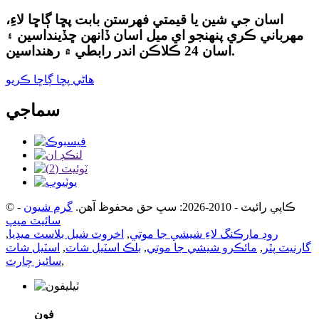
اسان جي شين يا قيمتي فهرستن بابت پڇا ڳاڇا لاءِ،
مهرباني ڪري پنهنجو اي ميل اسان ڏانهن ڇڏينداسين ۽
اسان 24 ڪلاڪن اندر رابطي ۾ رهنداسين.
هاڻي پڇا ڳاڇا ڪريو
سماجي
© ڪاپي رائيٽ - 2010-2026: سڀ حق محفوظ آهن.
گرم شيون
-
سائيٽ ميپ
روڊ مارڪنگ لاءِ شيشي جا موتي
,
اخروٽ شيل بلاسٽ ميڊيا
,
گارنيٽ پٿر
,
مائڪرو شيشي جا موتي
,
بلڪ اسٽيل شاٽ
,
اسٽيل شاٽ
,
سائيز چارٽ
فون