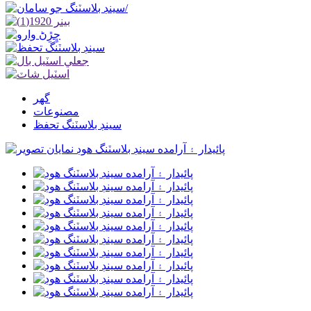
گھر
مصنوعات
سينڊ بلاسٽنگ تحفظ