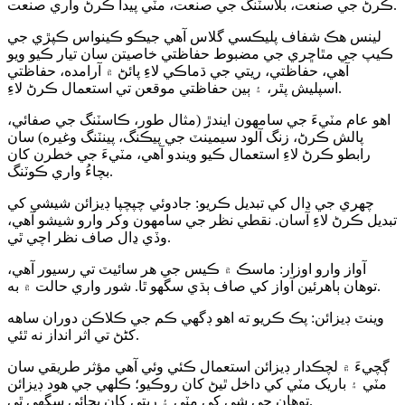
ڪرڻ جي صنعت، بلاسٽنگ جي صنعت، مٽي پيدا ڪرڻ واري صنعت.
لينس هڪ شفاف پليڪسي گلاس آهي جيڪو ڪينواس ڪپڙي جي
ڪيپ جي مٿاڇري جي مضبوط حفاظتي خاصيتن سان تيار ڪيو ويو
آهي، حفاظتي، ريتي جي ڌماڪي لاءِ پائڻ ۾ آرامده، حفاظتي
اسپليش پٿر، ۽ ٻين حفاظتي موقعن تي استعمال ڪرڻ لاءِ.
اهو عام مٽيءَ جي سامهون ايندڙ (مثال طور، ڪاسٽنگ جي صفائي،
پالش ڪرڻ، زنگ آلود سيمينٽ جي پيڪنگ، پينٽنگ وغيره) سان
رابطو ڪرڻ لاءِ استعمال ڪيو ويندو آهي، مٽيءَ جي خطرن کان
بچاءُ واري ڪوٽنگ.
چهري جي ڍال کي تبديل ڪريو: جادوئي چپچپا ڊيزائن شيشي کي
تبديل ڪرڻ لاءِ آسان. نقطي نظر جي سامهون وکر وارو شيشو آهي،
وڏي ڍال صاف نظر اچي ٿي.
آواز وارو اوزار: ماسڪ ۾ ڪيس جي هر سائيٽ تي رسيور آهي،
توهان ٻاهرئين آواز کي صاف ٻڌي سگهو ٿا. شور واري حالت ۾ به.
وينٽ ڊيزائن: پڪ ڪريو ته اهو ڊگهي ڪم جي ڪلاڪن دوران ساهه
کڻڻ تي اثر انداز نه ٿئي.
ڳچيءَ ۾ لچڪدار ڊيزائن استعمال ڪئي وئي آهي مؤثر طريقي سان
مٽي ۽ باریک مٽي کي داخل ٿيڻ کان روڪيو؛ ڪلهي جي هود ڊيزائن
توهان جي شي کي مٽي ۽ ريتي کان بچائي سگهي ٿي.