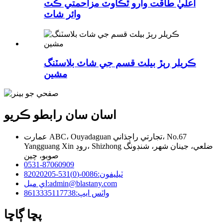
اعليٰ طاقت وارو ٿڪاوٽ مزاحمتي ڪٽ
وائر شاٽ
ڪريلر رٻڙ بيلٽ قسم جي شاٽ بلاسٽنگ
مشين
اسان سان رابطو ڪريو
عمارت ABC، Ouyadaguan تجارتي راڄڌاني، No.67
Yangguang Xin روڊ، Shizhong ضلعي، جينان شهر، شنڊونگ
صوبو، چين
0531-87060909
ٽيليفون:
0086-(0)531-82020205
admin@blastany.com
اي ميل:
واٽس ايپ:
8613335117738
پڇا ڳاڇا