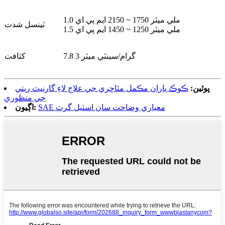
1.0 ملي ميٽر 1750 ~ 2150 ايم پي اي
ٽينسل شدت
1.5 ملي ميٽر 1250 ~ 1450 ايم پي اي
7.8 گرام/سينٽي ميٽر 3
کثافت
پوئين:
ڪوڪ پاران مڪمل مٿاڇري جي علاج لاءِ گارنيٽ ريتي
جي منظوري
SAE معياري وضاحت سان اسٽيل گرٽ
اڳيون: