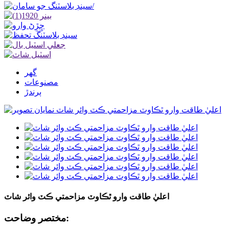
گھر
مصنوعات
ٻرندڙ
اعليٰ طاقت وارو ٿڪاوٽ مزاحمتي ڪٽ وائر شاٽ
مختصر وضاحت: