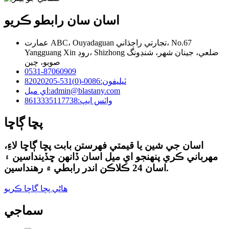
اسان سان رابطو ڪريو
عمارت ABC، Ouyadaguan تجارتي راڄڌاني، No.67
Yangguang Xin روڊ، Shizhong ضلعي، جينان شهر، شنڊونگ
صوبو، چين
0531-87060909
ٽيليفون:
0086-(0)531-82020205
admin@blastany.com
اي ميل:
واٽس ايپ:
8613335117738
پڇا ڳاڇا
اسان جي شين يا قيمتي فهرستن بابت پڇا ڳاڇا لاءِ،
مهرباني ڪري پنهنجو اي ميل اسان ڏانهن ڇڏينداسين ۽
اسان 24 ڪلاڪن اندر رابطي ۾ رهنداسين.
هاڻي پڇا ڳاڇا ڪريو
سماجي