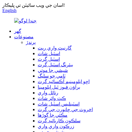
اسان جي ويب سائيٽن تي ڀليڪار!
English
گھر
مصنوعات
ٻرندڙ
گارنيٽ واري ريت
اسٽيل شاٽ
اسٽيل گرٽ
بيئرنگ اسٽيل گرٽ
شيشي جا موتي
ٽامي جو سليگ
اڇو ايلومينيم آڪسائيڊ گرٽ
براؤن فيوز ٿيل ايلومينا
رتائل واري
ڪٽ وائر شاٽ
اسٽينلیس اسٽيل شاٽ
اخروٽ جي ڇانورن جي گرٽ
مڪئي جا ڳوڙها
سلڪون ڪاربائيڊ گرٽ
زرڪون واري واري
شيشي جو دٻو