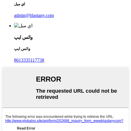
اي ميل
admin@blastany.com
واٽس ايپ
واٽس ايپ
8613335117738