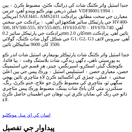
جنڊا اسٽيل وائر ڪٽنگ شاٽ کي ڊرائنگ، ڪٽڻ، مضبوط ڪرڻ ۽ ٻين
عملن ذريعي بهتر ڪيو ويندو آهي، جرمن VDFI8001/1994 ۽
آمريڪي SAEJ441، AMS2431 معيارن جي سخت مطابق. پراڊڪٽ
جي پارٽيڪل سائيز هڪجهڙائي آهي، ۽ پراڊڪٽ جي سختي HV400-
500، HV500-555، HV555-605، HV610-670 ۽ HV670-740 آهي.
پراڊڪٽ جي پارٽيڪل سائيز 0.2mm کان 2.0mm تائين آهي. پراڊڪٽ
جي شڪل گول شاٽ ڪٽنگ، گولائي G1، G2، G3 آهي. سروس لائف
3500 کان 9600 سائيڪلن تائين.
جنڊا اسٽيل وائر ڪٽنگ شاٽ پارٽيڪلز يونيفارم، اسٽيل شاٽ اندر ڪو
به پورسيٽي ناهي، ڊگهي زندگي، شاٽ بلاسٽنگ وقت ۽ ٻيا فائدا،
ڪونچنگ گيئر، اسڪرو، اسپرنگس، چينز، هر قسم جي اسٽيمپنگ
حصن، معياري حصن ۽ اسٽينلیس اسٽيل ۽ ورڪ پيس جي ٻين اعليٰ
سختي ۾ عملي، چمڙي کي آڪسائيڊ ڪرڻ لاءِ مٿاڇري تائين پهچي
سگهي ٿو، مٿاڇري کي مضبوط ڪرڻ جو علاج، ختم ڪرڻ، رنگ،
سنکنرن، مٽي کان پاڪ شاٽ پيننگ، مضبوط ورڪ پيس مٿاڇري
ڌاتو جي رنگ کي نمايان ڪري ٿي، توهان جي اطمينان حاصل ڪرڻ
لاءِ.
اسان کي اي ميل موڪليو
پيداوار جي تفصيل