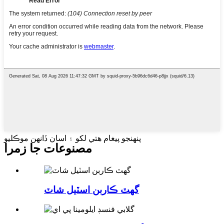
پنهنجو پيغام هتي لکو ۽ اسان ڏانهن موڪليو
مصنوعات جا زمرا
گھٽ ڪاربن اسٽيل شاٽ