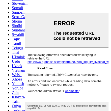
Slovenian
Somali
Samoan
Scots Gaelic
Shona
Sindhi
Sundanese
Swahili
Tajik
Tamil
Telugu
Thai
Ukrainian
Urdu
Uzbek
Vietnamese
Welsh
Xhosa
Yiddish
Yoruba
Zulu
Kinyarwanda
Tatar
Oriya
Turkmen