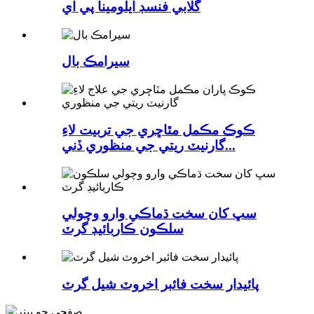
گلابي فنسڊ ايلومينا پي اي
سيرامڪ بال
ڪوڪ مڪمل مٿاڇري جي تربيت لاءِ
گارنيٽ ريتي جي منظوري ڏني...
سڀ کان سخت ڌماڪي وارو وچولي
سلڪون ڪاربائيڊ گرٽ
پائيدار سخت فائبر اخروٽ شيل گرٽ