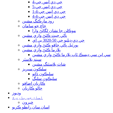
جي ڊي ايس جي-4
جي ڊي ايس جي-5
جي ڊي ايس جي-4-1
جي ڊي ايس جي-4-4
روڊ مارڪنگ مشين
جاچ جو سامان
موڪلن جا نشان لڳائڻ وارا
پاڻي جيٽ ڪٽڻ واري مشين
جي ڊي-ڊبليو جي 50-3020 بي اي
پورٽبل پاڻي چاقو ڪٽڻ واري مشين
پلازما ڪٽڻ واري مشين
سي اين سي ڊيسڪ ٽاپ پلازما ڪٽڻ واري مشين
سينڊ بلاسٽر
شاٽ بلاسٽنگ مشين
سلڪون سيريز
سليڪون ڌاتو
سليڪون سليگ
ڪاربان اضافو
چالو ڪاربان
وڊيوز
اسان جي باري ۾
خبرون
اسان سان رابطو ڪريو