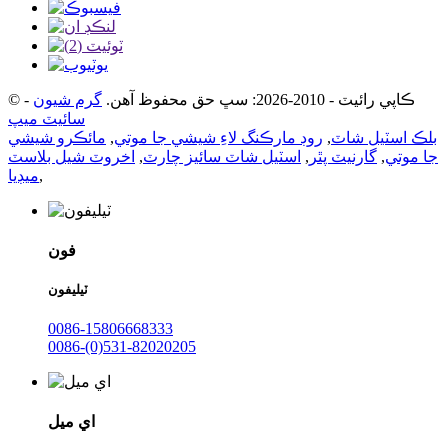
© ڪاپي رائيٽ - 2010-2026: سڀ حق محفوظ آهن.
گرم شيون
-
سائيٽ ميپ
بلڪ اسٽيل شاٽ
,
روڊ مارڪنگ لاءِ شيشي جا موتي
,
مائڪرو شيشي
جا موتي
,
گارنيٽ پٿر
,
اسٽيل شاٽ سائيز چارٽ
,
اخروٽ شيل بلاسٽ
,
ميڊيا
فون
ٽيليفون
0086-15806668333
0086-(0)531-82020205
اي ميل