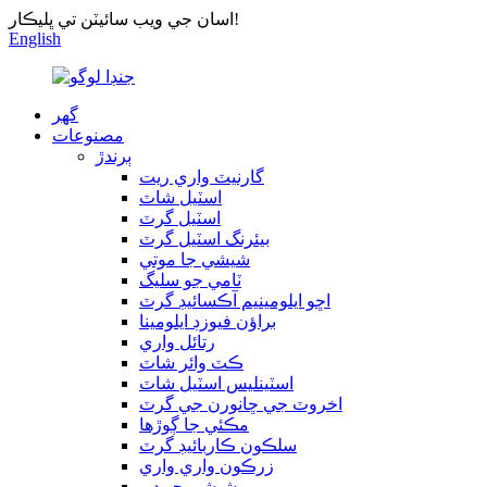
اسان جي ويب سائيٽن تي ڀليڪار!
English
گھر
مصنوعات
ٻرندڙ
گارنيٽ واري ريت
اسٽيل شاٽ
اسٽيل گرٽ
بيئرنگ اسٽيل گرٽ
شيشي جا موتي
ٽامي جو سليگ
اڇو ايلومينيم آڪسائيڊ گرٽ
براؤن فيوزڊ ايلومينا
رتائل واري
ڪٽ وائر شاٽ
اسٽينلیس اسٽيل شاٽ
اخروٽ جي ڇانورن جي گرٽ
مڪئي جا ڳوڙها
سلڪون ڪاربائيڊ گرٽ
زرڪون واري واري
شيشي جو دٻو