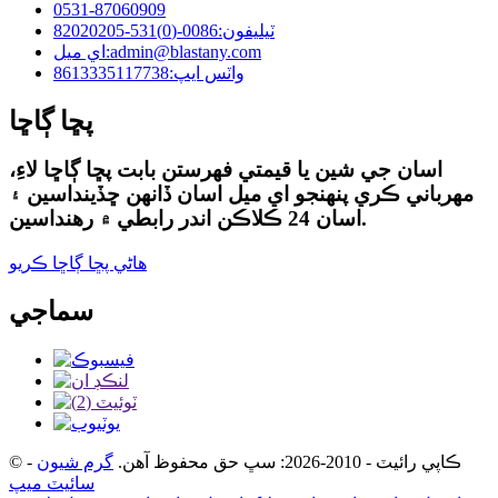
0531-87060909
ٽيليفون:
0086-(0)531-82020205
admin@blastany.com
اي ميل:
واٽس ايپ:
8613335117738
پڇا ڳاڇا
اسان جي شين يا قيمتي فهرستن بابت پڇا ڳاڇا لاءِ،
مهرباني ڪري پنهنجو اي ميل اسان ڏانهن ڇڏينداسين ۽
اسان 24 ڪلاڪن اندر رابطي ۾ رهنداسين.
هاڻي پڇا ڳاڇا ڪريو
سماجي
© ڪاپي رائيٽ - 2010-2026: سڀ حق محفوظ آهن.
گرم شيون
-
سائيٽ ميپ