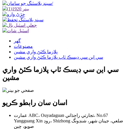
گھر
مصنوعات
پلازما ڪٽڻ واري مشين
سي اين سي ڊيسڪ ٽاپ پلازما ڪٽڻ واري مشين
سي اين سي ڊيسڪ ٽاپ پلازما ڪٽڻ واري
مشين
اسان سان رابطو ڪريو
عمارت ABC، Ouyadaguan تجارتي راڄڌاني، No.67
Yangguang Xin روڊ، Shizhong ضلعي، جينان شهر، شنڊونگ
صوبو، چين