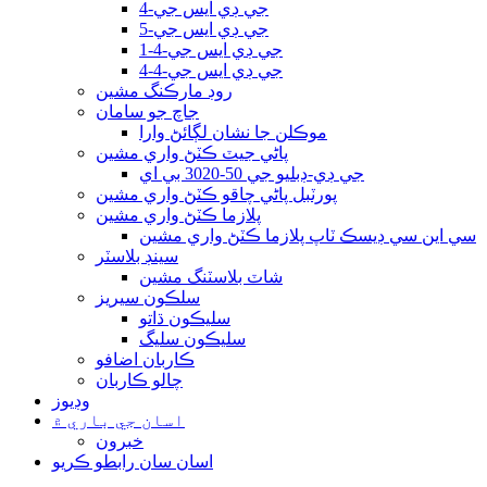
جي ڊي ايس جي-4
جي ڊي ايس جي-5
جي ڊي ايس جي-4-1
جي ڊي ايس جي-4-4
روڊ مارڪنگ مشين
جاچ جو سامان
موڪلن جا نشان لڳائڻ وارا
پاڻي جيٽ ڪٽڻ واري مشين
جي ڊي-ڊبليو جي 50-3020 بي اي
پورٽبل پاڻي چاقو ڪٽڻ واري مشين
پلازما ڪٽڻ واري مشين
سي اين سي ڊيسڪ ٽاپ پلازما ڪٽڻ واري مشين
سينڊ بلاسٽر
شاٽ بلاسٽنگ مشين
سلڪون سيريز
سليڪون ڌاتو
سليڪون سليگ
ڪاربان اضافو
چالو ڪاربان
وڊيوز
اسان جي باري ۾
خبرون
اسان سان رابطو ڪريو