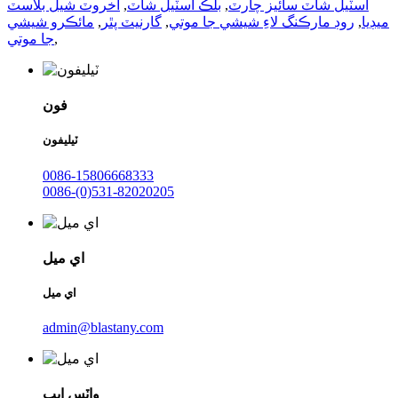
اسٽيل شاٽ سائيز چارٽ
,
بلڪ اسٽيل شاٽ
,
اخروٽ شيل بلاسٽ
ميڊيا
,
روڊ مارڪنگ لاءِ شيشي جا موتي
,
گارنيٽ پٿر
,
مائڪرو شيشي
,
جا موتي
فون
ٽيليفون
0086-15806668333
0086-(0)531-82020205
اي ميل
اي ميل
admin@blastany.com
واٽس ايپ