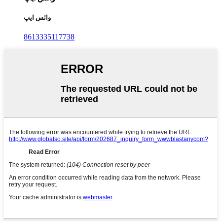
واٽس ايپ
8613335117738