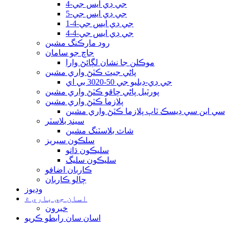
جي ڊي ايس جي-4
جي ڊي ايس جي-5
جي ڊي ايس جي-4-1
جي ڊي ايس جي-4-4
روڊ مارڪنگ مشين
جاچ جو سامان
موڪلن جا نشان لڳائڻ وارا
پاڻي جيٽ ڪٽڻ واري مشين
جي ڊي-ڊبليو جي 50-3020 بي اي
پورٽبل پاڻي چاقو ڪٽڻ واري مشين
پلازما ڪٽڻ واري مشين
سي اين سي ڊيسڪ ٽاپ پلازما ڪٽڻ واري مشين
سينڊ بلاسٽر
شاٽ بلاسٽنگ مشين
سلڪون سيريز
سليڪون ڌاتو
سليڪون سليگ
ڪاربان اضافو
چالو ڪاربان
وڊيوز
اسان جي باري ۾
خبرون
اسان سان رابطو ڪريو