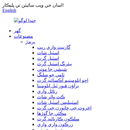
اسان جي ويب سائيٽن تي ڀليڪار!
English
گھر
مصنوعات
ٻرندڙ
گارنيٽ واري ريت
اسٽيل شاٽ
اسٽيل گرٽ
بيئرنگ اسٽيل گرٽ
شيشي جا موتي
ٽامي جو سليگ
اڇو ايلومينيم آڪسائيڊ گرٽ
براؤن فيوز ٿيل ايلومينا
رتائل واري
ڪٽ وائر شاٽ
اسٽينلیس اسٽيل شاٽ
اخروٽ جي ڇانورن جي گرٽ
مڪئي جا ڳوڙها
سلڪون ڪاربائيڊ گرٽ
زرڪون واري واري
شيشي جو دٻو