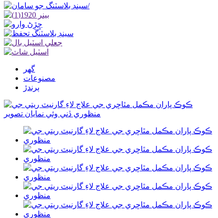
گھر
مصنوعات
ٻرندڙ