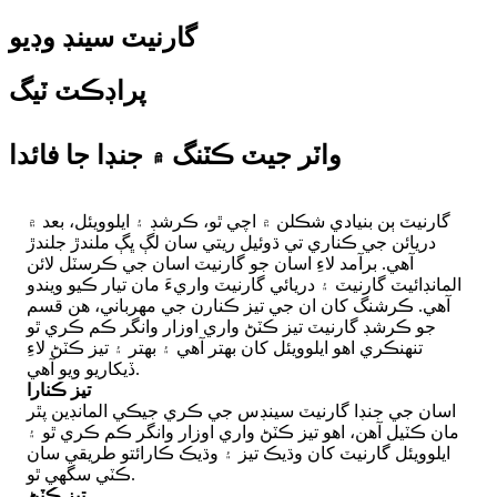
گارنيٽ سينڊ وڊيو
پراڊڪٽ ٽيگ
واٽر جيٽ ڪٽنگ ۾ جنڊا جا فائدا
گارنيٽ ٻن بنيادي شڪلن ۾ اچي ٿو، ڪرشڊ ۽ ايلوويئل، بعد ۾
دريائن جي ڪناري تي ڌوئيل ريتي سان لڳ ڀڳ ملندڙ جلندڙ
آهي. برآمد لاءِ اسان جو گارنيٽ اسان جي ڪرسٽل لائن
المانڊائيٽ گارنيٽ ۽ دريائي گارنيٽ واريءَ مان تيار ڪيو ويندو
آهي. ڪرشنگ کان ان جي تيز ڪنارن جي مهرباني، هن قسم
جو ڪرشڊ گارنيٽ تيز ڪٽڻ واري اوزار وانگر ڪم ڪري ٿو
تنهنڪري اهو ايلوويئل کان بهتر آهي ۽ بهتر ۽ تيز ڪٽڻ لاءِ
ڏيکاريو ويو آهي.
تيز ڪنارا
اسان جي جنڊا گارنيٽ سينڊس جي ڪري جيڪي المانڊين پٿر
مان ڪٽيل آهن، اهو تيز ڪٽڻ واري اوزار وانگر ڪم ڪري ٿو ۽
ايلوويئل گارنيٽ کان وڌيڪ تيز ۽ وڌيڪ ڪارائتو طريقي سان
ڪٽي سگهي ٿو.
تيز ڪٽڻ