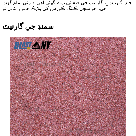
جنڊا گارنيٽ ۾ گارنيٽ جي صفائي تمام گهڻي آهي ۽ مٽي تمام گهٽ
آهي. اهو سڄي ڪٽنگ ڪورس کي وڌيڪ هموار بڻائي ٿو.
سمنڊ جي گارنيٽ