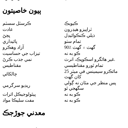
ٻيون خاصيتون
ڪيوبڪ
ڪرسٽل سسٽم
ٽراپيزو هيڊرون
عادت
ذيلي ڪنڪوائيڊل
ڀڃڻ
تمام سٺو
پائيداري
90٪ گھٽ ۾ گھٽ
آزاد وهڪرو
ڪو به نه
تيزاب جي حساسيت
غير هائگرو اسڪوپڪ، انرٽ.
نمي جذب ڪرڻ
تمام ٿورو مقناطيسي
مقناطيس
25 مائڪرو سيمينس في ميٽر
چالکائي
کان گهٽ
پس منظر جي مٿان نه ڳولي
ريڊيو سرگرمي
سگهجي ٿو
ڪو به نه
پيٿولوجيڪل اثرات
ڪو به نه
مفت سليڪا مواد
معدني جوڙجڪ