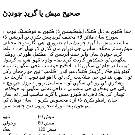
صحيح ميش يا گريڊ چونڊڻ
جنڊا ڪنهن به ڏنل ڪٽنگ ايپليڪيشنن لاءِ ڪنهن به فوڪسنگ ٽيوب ۽
سوراخ سان ملائڻ لاءِ مختلف گريڊ پيش ڪري ٿو. آپريشن لاءِ
مناسب ميش، يا گريڊ چونڊڻ تمام ضروري آهي. گارنٽ جا مختلف
ميش سائز مختلف سائزن جي نوزلن مان گذرڻ لاءِ ٺهيل آهن ۽ غلط
گريڊ چونڊڻ سان واٽر جيٽ آپريشن کي مڪمل طور تي روڪي
سگهجي ٿو. جيڪڏهن گارنٽ گريڊ تمام وڏو يا ٿلهو آهي، ته گرينول
ٽيوب اندر جام ٿي سگهن ٿا ۽ بلاڪيج جو سبب بڻجي سگهن ٿا. تمام
گهڻو پتلو هڪ رگڙيندڙ ڪٽنگ هيڊ اندر "ڪلمپ" ٿيڻ جو رجحان رکي
ٿو ۽ ٻيهر، بند ٿيڻ جي صلاحيت رکي ٿو. يا اهو فيڊ ٽيوب ۾ گارنٽ جي
وهڪري کي روڪي سگهي ٿو ۽ مسلسل زيور ۽ نوزل ​​جي وچ ۾
پاڻي جي وهڪري جي منصوبي ۾ داخل نه ٿي سگهي ٿو. جيڪڏهن
توهان کي پڪ ناهي ته ڪهڙو ميش يا گريڊ مناسب آهي، ته اسان
سان رابطو ڪرڻ لاءِ آزاد محسوس ڪريو ۽ اسان توهان کي
پنهنجون پيشه ورانه تجويزون ڏيڻ چاهينداسين.
60 ميش
ٿلهو
80 ميش
وچولي
120 ميش
ٺيڪ