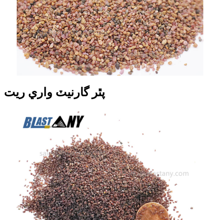
پٿر گارنيٽ واري ريت