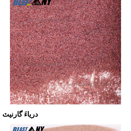
درياءَ گارنيٽ