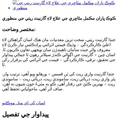
ڪوڪ پاران مڪمل مٿاڇري جي علاج لاءِ گارنيٽ ريتي جي منظوري
مختصر وضاحت:
جنڊا گارنيٽ ريتي، سخت ترين معدنيات مان هڪ. اسان گراهڪن لاءِ
اعليٰ ڪارڪردگي ۽ وڌيڪ قيمتي اثرائتي پراڊڪٽس تيار ڪرڻ لاءِ
معروف واٽر جيٽ سامان ٺاهيندڙن سان ويجهي تعاون ڪريون ٿا.
اسان چين ۾ گارنيٽ جي اڳواڻي ڪندڙ سپلائر رهون ٿا جيڪي پيداوار
جي تحقيق، ترقي، ڪارڪردگي ۽ قيمت جي اثرائتي کي برقرار رکن
ٿا.
جنڊا گارنيٽ واري ريت کي ٽن قسمن ۾ ورهايو ويو آهي، ترتيب وار،
پٿر واري ريت، دريائي ريت، سامونڊي ريت، دريائي ريت ۽ سامونڊي
ريت ۾ بهترين ڪٽڻ جي رفتار آهي، ڪو به مٽيءَ جون شيون نه آهن،
صاف اثر آهي، ماحولياتي تحفظ آهي.
اسان کي اي ميل موڪليو
پيداوار جي تفصيل