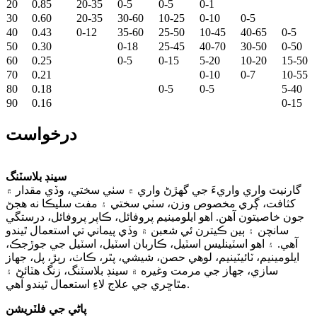
20
0.85
20-35
0-5
0-5
0-1
30
0.60
20-35
30-60
10-25
0-10
0-5
40
0.43
0-12
35-60
25-50
10-45
40-65
0-5
50
0.30
0-18
25-45
40-70
30-50
0-50
60
0.25
0-5
0-15
5-20
10-20
15-50
70
0.21
0-10
0-7
10-55
80
0.18
0-5
0-5
5-40
90
0.16
0-15
درخواست
سينڊ بلاسٽنگ
گارنيٽ واري واريءَ جي گھڙڻ واري ۾ سٺي سختي، وڏي مقدار ۾
کثافت، ڳري مخصوص وزن، سٺي سختي ۽ مفت سليڪا نه هجڻ
جون خاصيتون آهن. اهو ايلومينيم پروفائل، ڪاپر پروفائل، درستگي
سانچن ۽ ٻين ڪيترن ئي شعبن ۾ وڏي پيماني تي استعمال ٿيندو
آهي. ۽ اهو اسٽينلیس اسٽيل، ڪاربان اسٽيل، اسٽيل جي جوڙجڪ،
ايلومينيم، ٽائيٽينيم، لوهي حصن، شيشي، پٿر، ڪاٺ، رٻڙ، پل، جهاز
سازي، جهاز جي مرمت وغيره ۾ سينڊ بلاسٽنگ، زنگ هٽائڻ ۽
مٿاڇري جي علاج لاءِ استعمال ٿيندو آهي.
پاڻي جي فلٽريشن