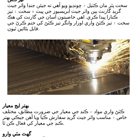
سخت پٿر مان ڪٽيل ۽ چونڊيو ويو آهي ته جيئن جنڊا واٽر جيٽ
گريڊ گارنٽ ٻين واٽر جيٽ ابريسيوز جي ڀيٽ ۾ سخت ۽ تيز
ڪنارا پيدا ڪري. اهي خاصيتون اسان جي گارنٽ کي هڪ
سخت ۽ تيز ڪٽڻ واري اوزار وانگر تيز ڪٽڻ کي ختم ڪرڻ جي
قابل بڻائين ٿيون.
بهتر ايج معيار
ڪٽڻ واري مواد ۽ ڪنڊ جي معيار جي ضرورت مطابق، مختلف
خاص ۽ مناسب واٽر جيٽ گريڊ سفارش ڪيا ويا آهن جيڪي بهتر
ڪنڊ جي معيار کي فعال ڪن ٿا.
گهٽ مٽي وارو