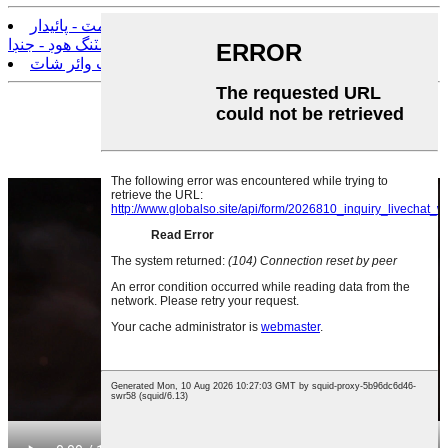
پوئين:
2022 جي هول سيل قيمت سينڊ بلاسٽنگ هيلمٽ - پائيدار
۽ آرامده سينڊ بلاسٽنگ هوڊ - جنڊا
اڳيون:
اعليٰ طاقت وارو ٿڪاوٽ مزاحمتي ڪٽ وائر شاٽ