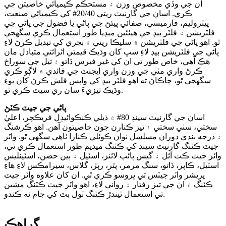
ان جي وڏي مخصوص وزن ۽ مستحڪم ڪيميائي خاصيتن جي
ڪري. اسان جي گارنيٽ ريتي 20/40# کي ڪيميائي صنعت،
پيٽروليم، فارميسي، صفائي پيئڻ جي پاڻي يا فضول جي پاڻي جي
فلٽريشن ۾ فلٽر بيڊ جي هيٺئين ميڊيا طور استعمال ڪري سگهجي
ٿو. اهو پاڻي جي فلٽريشن ۾ سليڪا ريتي ۽ بجري کي تبديل ڪرڻ لاءِ
پاڻي جي فلٽريشن بيڊ لاءِ سڀ کان وڌيڪ قيمتي اثرائتي متبادل مان
هڪ آهي، خاص طور تي ان کي غير فيرس ڌاتو ۽ تيل جي سوراخ
ڪرڻ واري مٽي جي وزن واري ايجنٽ جي فائدي ۾ لاڳو ڪري
سگهجي ٿو، ڇاڪاڻ ته اهو فلٽر بيڊ کي واپس فلش ڪرڻ کان پوءِ
وڌيڪ تيزيءَ سان ري سيٽ ڪري ٿو.
پاڻي جي جيٽ ڪٽڻ
اسان جي گارنيٽ سينڊ 80# ۾ ذيلي ڪنڪوائيڊل فريڪچر، اعليٰ
سختي، سٺي سختي ۽ تيز ڪنارن جون خاصيتون آهن. اهو ڪرشنگ
۽ درجه بندي دوران مسلسل نوان ڪوئلي ڪنارا ٺاهي سگهي ٿو. واٽر
جيٽ ڪٽنگ گارنيٽ سينڊ کي ڪٽنگ ميڊيم طور استعمال ڪري ٿي،
واٽر جيٽ ڪٽ آئل ۽ گيس پائپ لائنز، اسٽيل ۽ ٻين حصن، اسٽينلیس
اسٽيل، ڪاپر، ڌاتو، سنگ مرمر، پٿر، رٻڙ، گلاس، سيرامڪس لاءِ هاءِ
پريشر واٽر جيٽس تي ڀروسو ڪري ٿي. ان کان علاوه واٽر جيٽ
ڪٽنگ ۾ ان جي تيز رفتار ۽ رواني لاءِ، اهو واٽر جيٽ ڪٽنگ مشين
تي استعمال ٿيندڙ ڪٽنگ ٽول بٽ کي جام نه ڪندو.
گراهڪ