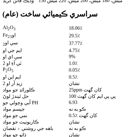
150 ميش، 180 ميش، 200 ميش، 220 ميش
وڌيڪ فائن گريڊ
سراسري ڪيميائي ساخت (عام)
Al
O
18.06٪
2
3
او
Fe
29.5٪
2
3
سي او
37.77٪
2
4.75٪
ايم جي او
9%
سي اي او
1.0٪
ٽي آءِ او 2
P
O
0.05٪
2
5
0.5٪
ايم اين او
نشان
زيڊ آر او 2
25ppm کان گهٽ
ڪلورائڊ جو مواد
100 پي پي ايم کان گهٽ
حل ٿيندڙ لوڻ
6.93
آبي وچولي جو PH
ڪو به نه
جپسم مواد
0.5٪ کان گهٽ
نمي جو مواد
نشان
ڪاربونيٽ جو مواد
ڪو به نه
باهه جي روشني ۾ نقصان
نشان
ڌاتو جو مواد