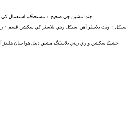
جنڊا مشين جي صحيح ۽ مستحڪم استعمال کي يقيني بڻائڻ لاءِ، سامان کي تفصيل سان سمجهڻ تمام ضروري آهي. هيٺ ڏنل ان جي ڪم ڪندڙ اصول جي ڊاگرام تي متعارف ڪرايو ويو آهي.
سڪل ۽ ويٽ بلاسٽر آهن. سڪل ريتي بلاسٽر کي سکشن قسم ۽ ر
خشڪ سکشن واري ريتي بلاسٽنگ مشين دٻيل هوا سان هلندڙ آهي،