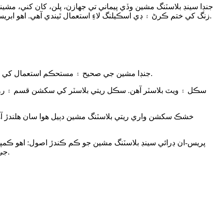
جنڊا سينڊ بلاسٽنگ مشين وڏي پيماني تي جهازن، پلن، کان کني، مشينر
زنگ کي ختم ڪرڻ ۽ ڊي اسڪيلنگ لاءِ استعمال ٿيندي آهي. اهو ابريسيو جيٽ جو سڀ کان وڌيڪ استعمال ٿيندڙ پراڊڪٽ آهي، ۽ سينڊ بلاسٽنگ مشين کي عام طور تي ٻن ڀاڱن ۾ ورهايو ويندو آهي: سڪل ۽ گلي.
جنڊا مشين جي صحيح ۽ مستحڪم استعمال کي يقيني بڻائڻ لاءِ، سامان کي تفصيل سان سمجهڻ تمام ضروري آهي. هيٺ ڏنل ان جي ڪم ڪندڙ اصول جي ڊاگرام تي متعارف ڪرايو ويو آهي.
سڪل ۽ ويٽ بلاسٽر آهن. سڪل ريتي بلاسٽر کي سکشن قسم ۽ ر
خشڪ سکشن واري ريتي بلاسٽنگ مشين دٻيل هوا سان هلندڙ آهي،
پريس-ان ڊرائي سينڊ بلاسٽنگ مشين جو ڪم ڪندڙ اصول: اهو ڪمپريسڊ
جي پائپ ۾ دٻايو ويندو آهي ۽ نوزل ​​ذريعي شاٽ ڪيو ويندو آهي، ۽ متوقع پروسيسنگ مقصدن لاءِ پروسيس ٿيل سطح تي اسپري ڪيو ويندو آهي.