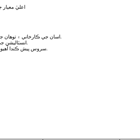
اعليٰ معيار جي ضمان
اسان جي ڪارخاني ۾ توهان جي سڀني ضرورتن کي پورو ڪرڻ لاءِ مختلف سينڊ بلاسٽنگ مشينري.
انسٽاليشن جي رهنمائي ڪرڻ ۽ ٻين مسئلن کي حل ڪرڻ لاءِ انجنيئر موجود آهن.
اسان توهان جي سڀني گهرجن کي پورو ڪرڻ لاءِ OEM ۽ ODM سروس پيش ڪندا آهيون.