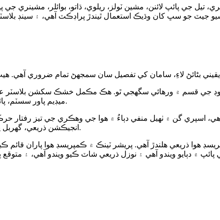
ي، تيل جي پائپ لائنن، مشين ٽولز، ريلوي، ڌاتو، بوائلر، مشينري جي پ
وڊ جي قسم ۾ ورهائي سگهجي ٿو. هڪ مڪمل خشڪ سکشن بلاسٽر عا
ميڊيم پاور سسٽم، پائپ لائن سسٽم، ڊسٽ هٽائڻ سسٽم، ڪنٽرول سسٽم ۽ معاون سسٽم.
 اسپري گن ۾ ٺهيل منفي دٻاءُ ۾ هوا جي وهڪري جي تيز رفتار حرڪت 
انجيڪشن ذريعي، گهربل پروسيسنگ مقصد حاصل ڪرڻ لاءِ مٿاڇري تي اسپري ڪيو ويندو آهي.
 هوا ذريعي هلندڙ آهي. پريشر ٽينڪ ۾ ڪمپريسڊ هوا پاران قائم ڪيل 