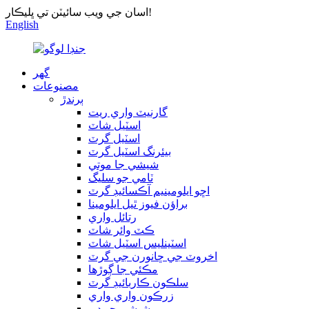
اسان جي ويب سائيٽن تي ڀليڪار!
English
گھر
مصنوعات
ٻرندڙ
گارنيٽ واري ريت
اسٽيل شاٽ
اسٽيل گرٽ
بيئرنگ اسٽيل گرٽ
شيشي جا موتي
ٽامي جو سليگ
اڇو ايلومينيم آڪسائيڊ گرٽ
براؤن فيوز ٿيل ايلومينا
رتائل واري
ڪٽ وائر شاٽ
اسٽينلیس اسٽيل شاٽ
اخروٽ جي ڇانورن جي گرٽ
مڪئي جا ڳوڙها
سلڪون ڪاربائيڊ گرٽ
زرڪون واري واري
شيشي جو دٻو