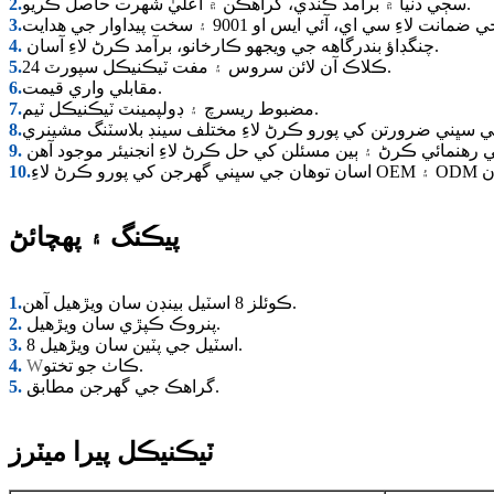
سڄي دنيا ۾ برآمد ڪندي، گراهڪن ۾ اعليٰ شهرت حاصل ڪريو.
2.
ت لاءِ سي اي، آئي ايس او 9001 ۽ سخت پيداوار جي هدايت
3.
چنگڊاؤ بندرگاهه جي ويجهو ڪارخانو، برآمد ڪرڻ لاءِ آسان.
4.
24 ڪلاڪ آن لائن سروس ۽ مفت ٽيڪنيڪل سپورٽ.
5.
مقابلي واري قيمت.
6.
مضبوط ريسرچ ۽ ڊولپمينٽ ٽيڪنيڪل ٽيم.
7.
8.
9.
10.
پيڪنگ ۽ پهچائڻ
ڪوئلز 8 اسٽيل بينڊن سان ويڙهيل آهن.
1.
پنروڪ ڪپڙي سان ويڙهيل.
2.
8 اسٽيل جي پٽين سان ويڙهيل.
3.
ڪاٺ جو تختو.
W
4.
گراهڪ جي گهرجن مطابق.
5.
ٽيڪنيڪل پيرا ميٽرز