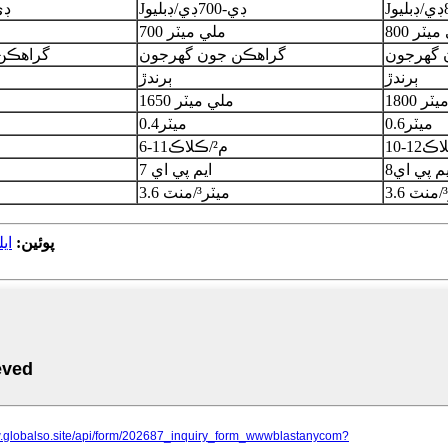
ڊي/ڊبليو
J
ڊي-700
ڊي/ڊبليو
J
ڊي-
ي ميٽر
8
00 ملي ميٽر
7
 گهرجون
گراهڪن جون گهرجون
گراهڪن
ٻرندڙ
ٻرندڙ
ميٽر
80
1
50 ملي ميٽر
6
1
ميٽر
6
0.
ميٽر
4
0.
12
-
10
م²/ڪلاڪ
1
-1
6
يم پي اي
8
7 ايم پي اي
3.6 ميٽر³/منٽ
پوئين:
اي