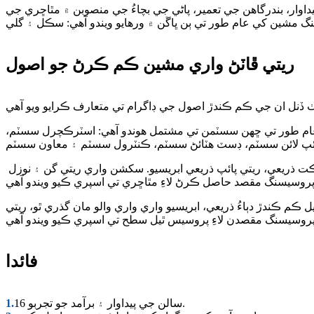
يداوار، بندرگاهن جي تعمير، پاڻي جي بچاءُ جي منصوبن ۾ مٿاڇري جي
ريتي ڦاٽڻ واري مشين ڪم ڪرڻ جو اصول
م طور تي ڇهن سسٽمن تي مشتمل هوندو آهي: اسٽرڪچرل سسٽم،
ذريعي، ريتي پائپ ذريعي ابريسيو. سکشن واري ريتي گن ۽ نوزل ​​
ڪم ڪندڙ دٻاءُ ذريعي، ابريسيو واري واري والو مان گذري ٿو، ريتي
فائدا
16 سالن جي پيداوار ۽ برآمد جو تجربو.
1.