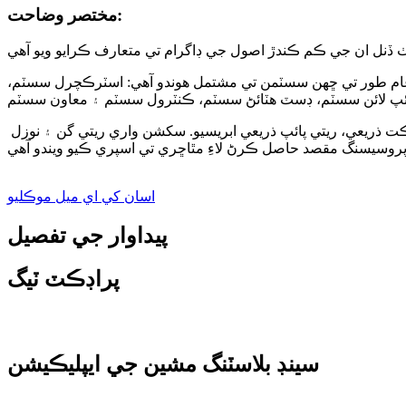
مختصر وضاحت:
م طور تي ڇهن سسٽمن تي مشتمل هوندو آهي: اسٽرڪچرل سسٽم،
ذريعي، ريتي پائپ ذريعي ابريسيو. سکشن واري ريتي گن ۽ نوزل ​​
اسان کي اي ميل موڪليو
پيداوار جي تفصيل
پراڊڪٽ ٽيگ
سينڊ بلاسٽنگ مشين جي ايپليڪيشن