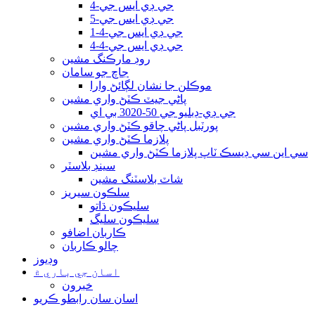
جي ڊي ايس جي-4
جي ڊي ايس جي-5
جي ڊي ايس جي-4-1
جي ڊي ايس جي-4-4
روڊ مارڪنگ مشين
جاچ جو سامان
موڪلن جا نشان لڳائڻ وارا
پاڻي جيٽ ڪٽڻ واري مشين
جي ڊي-ڊبليو جي 50-3020 بي اي
پورٽبل پاڻي چاقو ڪٽڻ واري مشين
پلازما ڪٽڻ واري مشين
سي اين سي ڊيسڪ ٽاپ پلازما ڪٽڻ واري مشين
سينڊ بلاسٽر
شاٽ بلاسٽنگ مشين
سلڪون سيريز
سليڪون ڌاتو
سليڪون سليگ
ڪاربان اضافو
چالو ڪاربان
وڊيوز
اسان جي باري ۾
خبرون
اسان سان رابطو ڪريو