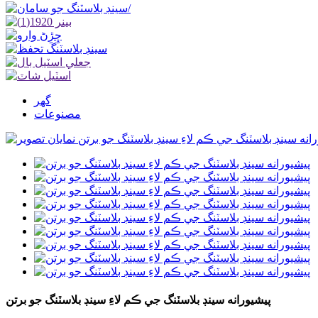
گھر
مصنوعات
پيشيورانه سينڊ بلاسٽنگ جي ڪم لاءِ سينڊ بلاسٽنگ جو برتن