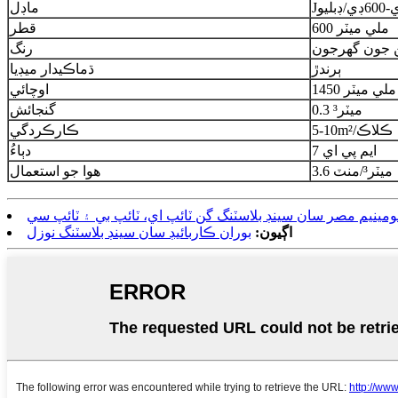
600
ڊي/ڊبليو
J
ماڊل
600 ملي ميٽر
قطر
 جون گهرجون
رنگ
ٻرندڙ
ڌماڪيدار ميڊيا
1450 ملي ميٽر
اوچائي
0.3 ميٽر³
گنجائش
5-10m²/ڪلاڪ
ڪارڪردگي
7 ايم پي اي
دٻاءُ
3.6 ميٽر³/منٽ
هوا جو استعمال
لومينيم مصر سان سينڊ بلاسٽنگ گن ٽائپ اي، ٽائپ بي ۽ ٽائپ سي
اڳيون:
بوران ڪاربائيڊ سان سينڊ بلاسٽنگ نوزل