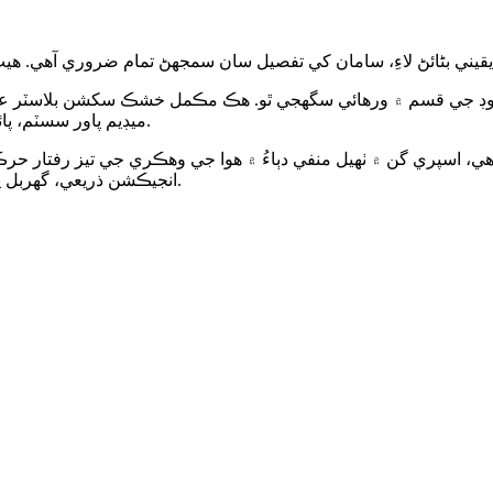
وڊ جي قسم ۾ ورهائي سگهجي ٿو. هڪ مڪمل خشڪ سکشن بلاسٽر عا
ميڊيم پاور سسٽم، پائپ لائن سسٽم، ڊسٽ هٽائڻ سسٽم، ڪنٽرول سسٽم ۽ معاون سسٽم.
 اسپري گن ۾ ٺهيل منفي دٻاءُ ۾ هوا جي وهڪري جي تيز رفتار حرڪت 
انجيڪشن ذريعي، گهربل پروسيسنگ مقصد حاصل ڪرڻ لاءِ مٿاڇري تي اسپري ڪيو ويندو آهي.